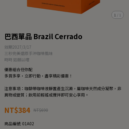
1
/
1
巴西單品 Brazil Cerrado
效期2027/3/17
三秒完美還原手沖咖啡風味
時時 如願以嚐
優惠組合任你配
多買多享，立即行動，盡享精彩優惠！
注意事項：咖馡帶咖啡液靜置產生沉澱，屬咖啡天然成分凝聚，非
異物或變質；飲用前輕搖或攪拌即可安心享用。
NT$384
NT$690
商品編號:
01A02